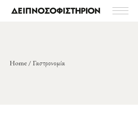
Skip
to
the
content
Home
Γαστρονομία