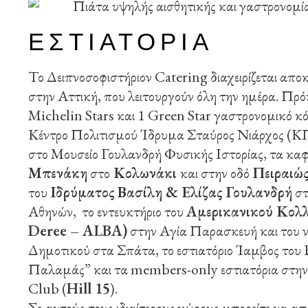
ΕΣΤΙΑΤΟΡΙΑ
Το Δειπνοσοφιστήριον Catering διαχειρίζεται απο
στην Αττική, που λειτουργούν όλη την ημέρα. Πρόκ
Michelin Stars και 1 Green Star γαστρονομικό
Κέντρο Πολιτισμού Ίδρυμα Σταύρος Νιάρχος (
στο Μουσείο Γουλανδρή Φυσικής Ιστορίας, τα καφ
Μπενάκη
στο
Κολωνάκι
και στην οδό
Πειραιώς
του
Ιδρύματος Βασίλη & Ελίζας Γουλανδρή
στ
Αθηνών, το εντευκτήριο του
Αμερικανικού Κολλ
Deree – ALBA)
στην Αγία Παρασκευή και του 
Δημοτικού στα Σπάτα, το εστιατόριο Ίαμβος το
Παλαμάς” και τα members-only εστιατόρια στη
Club (
Hill 15
).
Σε αυτούς τους ιδιαίτερους χώρους μπορείτε να απ