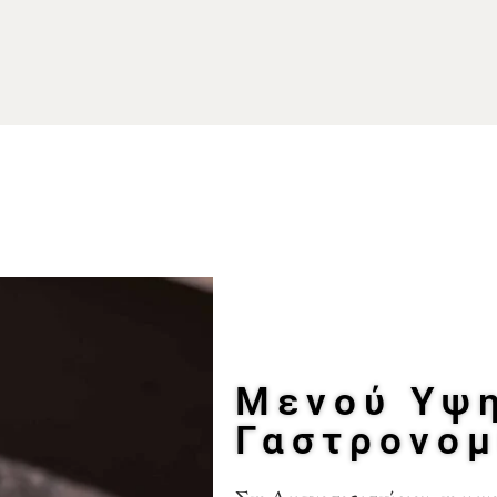
Μενού Υψ
Γαστρονομ