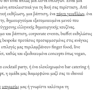
 δεν είναι απλώς μια λίστα επιλογών. Είναι μια
ένη αποκλειστικά για τη δική σας περίσταση. Από
τική εκδήλωση, μια βάπτιση, ένα
πάρτι γενεθλίων
, ένα
arty, δημιουργούμαι εξατομικευμένα μενού που
ύγχρονης ελληνικής δημιουργικής κουζίνας.
ο και βάπτιση, corporate events, buffet εκδηλώσεις
ας bespoke προτάσεις προσαρμοσμένες στις ανάγκες
 επιλογές μας περιλαμβάνουν finger food, live
et, καθώς και εξειδικευμένα concepts όπως vegan,
 cocktail party, ή ένα ολοκληρωμένο bar catering ή
, η ομάδα μας διαμορφώνει μαζί σας το ιδανικό
ς
υπηρεσίες
μας ή γνωρίστε καλύτερα τη