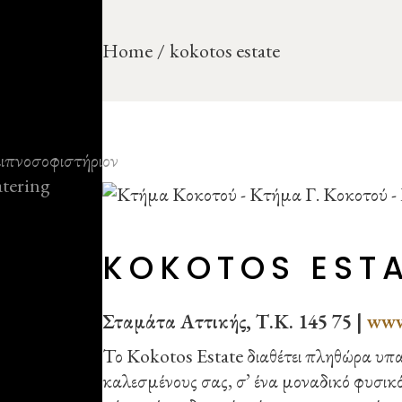
Skip
to
the
Home
kokotos estate
content
KOKOTOS EST
Σταμάτα Αττικής, Τ.Κ. 145 75 |
www
Το Kokotos Estate διαθέτει πληθώρα υπα
καλεσμένους σας, σ’ ένα μοναδικό φυσι