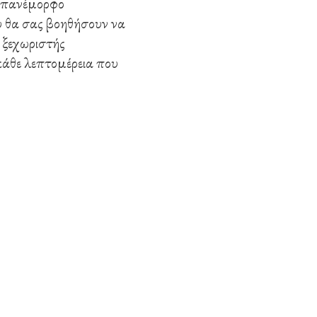
να πανέμορφο
υ θα σας βοηθήσουν να
ε ξεχωριστής
κάθε λεπτομέρεια που