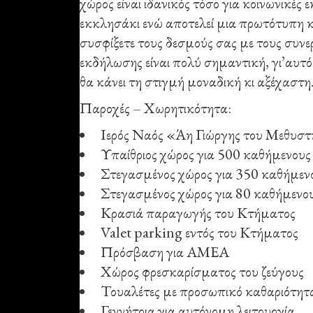
χώρος είναι ιδανικός τόσο για κοινωνικές
εκκλησάκι ενώ αποτελεί μια πρωτότυπη 
συσφίξετε τους δεσμούς σας με τους συνερ
εκδήλωσης είναι πολύ σημαντική, γι’αυτό
θα κάνει τη στιγμή μοναδική κι αξέχαστη
Παροχές – Χωρητικότητα:
Ιερός Ναός «Άη Γιώργης του Μεθυσ
Υπαίθριος χώρος για 500 καθήμενους 
Στεγασμένος χώρος για 350 καθήμενο
Στεγασμένος χώρος για 80 καθήμενους
Κρασιά παραγωγής του Κτήματος
Valet parking εντός του Κτήματος
Πρόσβαση για ΑΜΕΑ
Χώρος φρεσκαρίσματος του ζεύγους
Τουαλέτες με προσωπικό καθαριότητ
Γεννήτρια για αυτόνομη λειτουργία